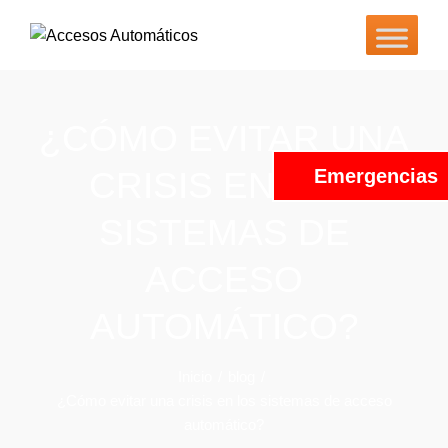
¿CÓMO EVITAR UNA
CRISIS EN LOS
Emergencias
SISTEMAS DE
ACCESO
AUTOMÁTICO?
Inicio
blog
¿Cómo evitar una crisis en los sistemas de acceso
automático?